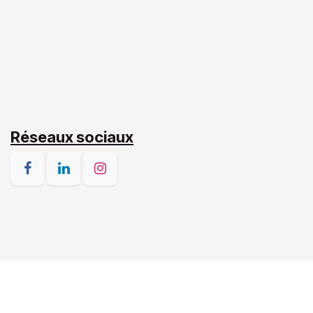
Centre de Santé Joseph II
43 boulevard Joseph II
L-1840 Luxembourg
(+352) 661 119 743
d.desrousseaux.lux@gmail.com
Réseaux sociaux