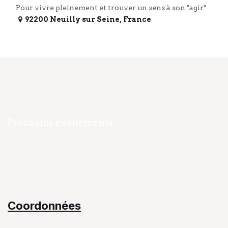
Pour vivre pleinement et trouver un sens à son "agir"
92200 Neuilly sur Seine
,
France
Navigation
Accueil
Prochains évènements
Notre Équipe​
Mon livre
Blog
Contact​
Coordonnées