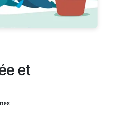
ée et
rmes