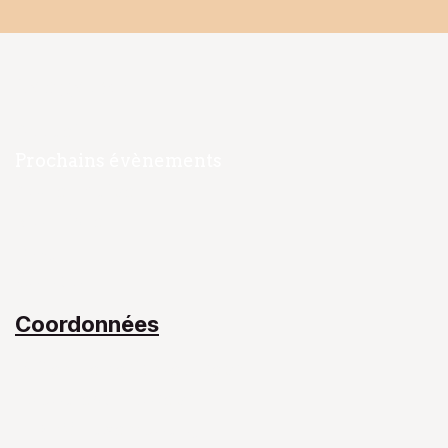
Navigation
Accueil
Prochains évènements
Notre Équipe​
Mon livre
Blog
Contact​
Coordonnées
Centre de Santé Joseph II
43 boulevard Joseph II
L-1840 Luxembourg