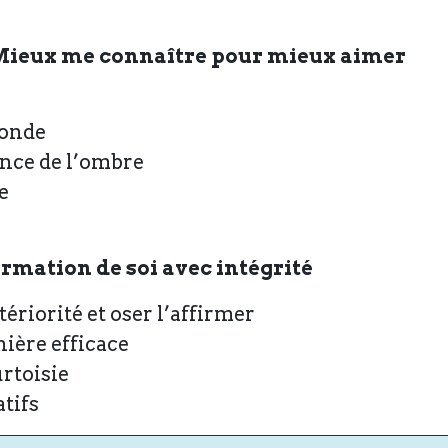
e ? Mieux me connaître pour mieux aimer
fonde
ence de l’ombre
e
ffirmation de soi avec intégrité
riorité et oser l’affirmer
ière efficace
rtoisie
tifs