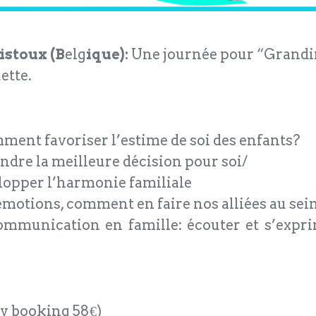
istoux (B
elg
ique):
Une journée pour “Grandir 
ette.
ment favoriser l’estime de soi des enfants?
endre la meilleure décision pour soi/
lopper l’harmonie familiale
motions, comment en faire nos alliées au sein
ommunication en famille: écouter et s’expri
ly booking 58€)